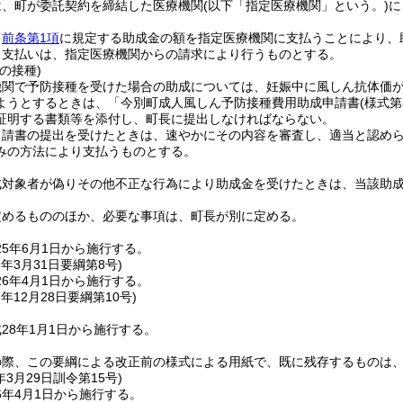
は、町が委託契約を締結した医療機関
(以下「指定医療機関」という。)
に
、
前条第1項
に規定する助成金の額を指定医療機関に支払うことにより、
る支払いは、指定医療機関からの請求により行うものとする。
の接種)
機関で予防接種を受けた場合の助成については、妊娠中に風しん抗体価
ようとするときは、「今別町成人風しん予防接種費用助成申請書
(様式第
証明する書類等を添付し、町長に提出しなければならない。
申請書の提出を受けたときは、速やかにその内容を審査し、適当と認め
みの方法により支払うものとする。
成対象者が偽りその他不正な行為により助成金を受けたときは、当該助
定めるもののほか、必要な事項は、町長が別に定める。
5年6月1日から施行する。
6年3月31日
要綱第8号)
6年4月1日から施行する。
7年12月28日
要綱第10号)
28年1月1日から施行する。
の際、この要綱による改正前の様式による用紙で、既に残存するものは
年3月29日
訓令第15号)
6年4月1日から施行する。