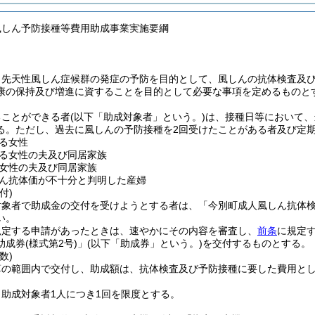
風しん予防接種等費用助成事業実施要綱
、先天性風しん症候群の発症の予防を目的として、風しんの抗体検査及
康の保持及び増進に資することを目的として必要な事項を定めるものと
ることができる者
(以下「助成対象者」という。)
は、接種日等において、
る。
ただし、過去に風しんの予防接種を2回受けたことがある者及び定
る女性
る女性の夫及び同居家族
女性の夫及び同居家族
ん抗体価が不十分と判明した産婦
付)
対象者で助成金の交付を受けようとする者は、「今別町成人風しん抗体
い。
規定する申請があったときは、速やかにその内容を審査し、
前条
に規定
助成券
(様式第2号)
」
(以下「助成券」という。)
を交付するものとする。
数)
算の範囲内で交付し、助成額は、抗体検査及び予防接種に要した費用と
助成対象者1人につき1回を限度とする。