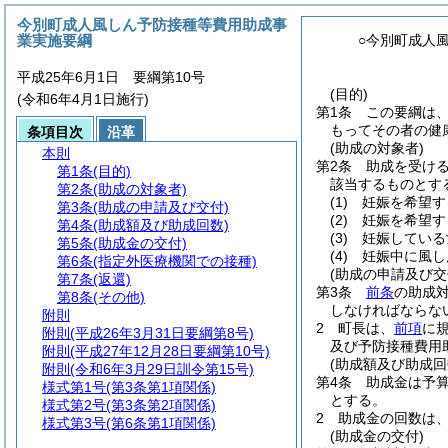
今別町成人風しん予防接種等費用助成事
業実施要綱
○今別町成人
平成25年6月1日 要綱第10号
(目的)
(令和6年4月1日施行)
第1条
この要綱は
もってその者の健
条項目次
沿革
(助成の対象者)
本則
第2条
助成を受け
第1条
(目的)
該当するものとす
第2条
(助成の対象者)
(1)
妊娠を希望す
第3条
(助成の申請及び交付)
(2)
妊娠を希望す
第4条
(助成額及び助成回数)
(3)
妊娠している
第5条
(助成金の交付)
(4)
妊娠中に風し
第6条
(指定外医療機関での接種)
(助成の申請及び交
第7条
(返還)
第3条
前条
の助成
第8条
(その他)
しなければならな
附則
2
町長は、
前項
に
附則
(平成26年3月31日要綱第8号)
及び予防接種費用
附則
(平成27年12月28日要綱第10号)
(助成額及び助成回
附則
(令和6年3月29日訓令第15号)
第4条
助成金は予
様式第1号
(第3条第1項関係)
とする。
様式第2号
(第3条第2項関係)
2
助成金の回数は、
様式第3号
(第6条第1項関係)
(助成金の交付)