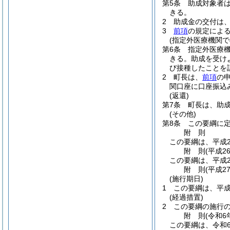
第5条
助成対象者
きる。
2
助成金の交付は
3
前項
の規定によ
(指定外医療機関で
第6条
指定外医療
きる。
助成を受け
び接種したことを
2
町長は、
前項
の
関口座に口座振込
(返還)
第7条
町長は、助
(その他)
第8条
この要綱に
附
則
この要綱は、平成2
附
則
(平成2
この要綱は、平成2
附
則
(平成2
(施行期日)
1
この要綱は、平成
(経過措置)
2
この要綱の施行
附
則
(令和6
この要綱は、令和