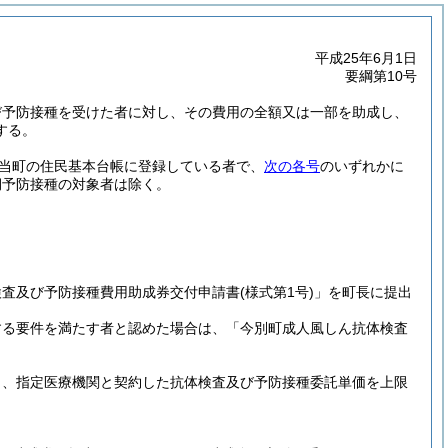
平成25年6月1日
要綱第10号
び予防接種を受けた者に対し、その費用の全額又は一部を助成し、
する。
当町の住民基本台帳に登録している者で、
次の各号
のいずれかに
期予防接種の対象者は除く。
検査及び予防接種費用助成券交付申請書
(様式第1号)
」を町長に提出
する要件を満たす者と認めた場合は、「今別町成人風しん抗体検査
し、指定医療機関と契約した抗体検査及び予防接種委託単価を上限