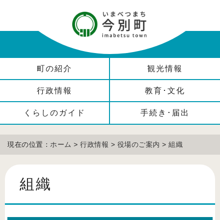
町の紹介
観光情報
行政情報
教育･文化
くらしのガイド
手続き･届出
現在の位置：
ホーム
>
行政情報
>
役場のご案内
>
組織
組織