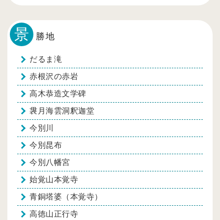
景
勝地
だるま滝
赤根沢の赤岩
高木恭造文学碑
袰月海雲洞釈迦堂
今別川
今別昆布
今別八幡宮
始覚山本覚寺
青銅塔婆（本覚寺）
高徳山正行寺