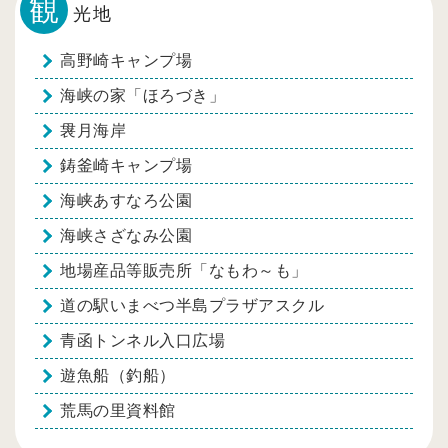
観
光地
高野崎キャンプ場
海峡の家「ほろづき」
袰月海岸
鋳釜崎キャンプ場
海峡あすなろ公園
海峡さざなみ公園
地場産品等販売所「なもわ～も」
道の駅いまべつ半島プラザアスクル
青函トンネル入口広場
遊魚船（釣船）
荒馬の里資料館