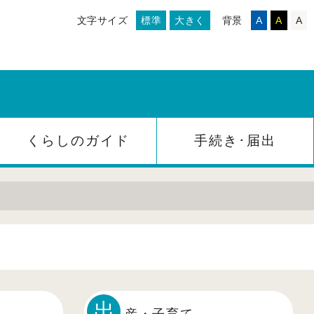
文字サイズ
標準
大きく
背景
A
A
A
くらしのガイド
手続き･届出
出
産・子育て