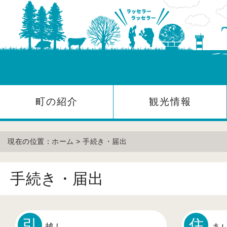
町の紹介
観光情報
現在の位置：
ホーム
>
手続き・届出
手続き・届出
引
住
越し
ま