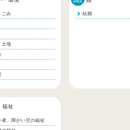
・ごみ
結婚
・土地
会
業
・福祉
い者、障がい児の福祉