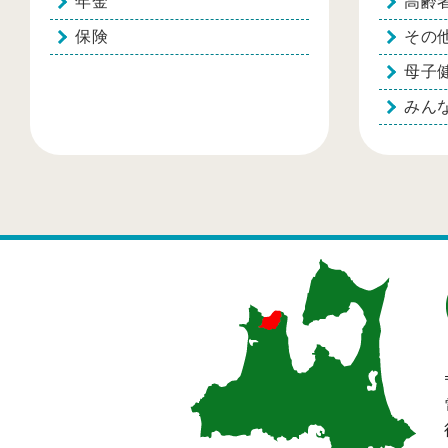
年金
高齢
保険
その
母子
みん