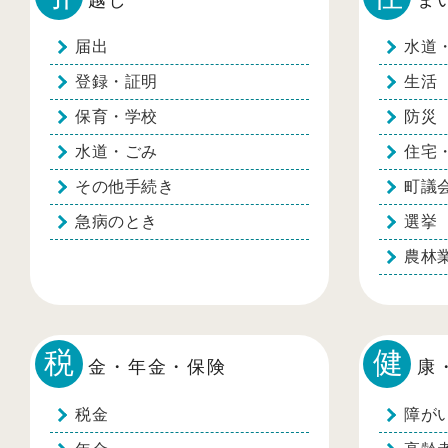
届出
水道
登録・証明
生活
保育・学校
防災
水道・ごみ
住宅
その他手続き
町議
急病のとき
選挙
農林
税
健
金・年金・保険
康
税金
障が