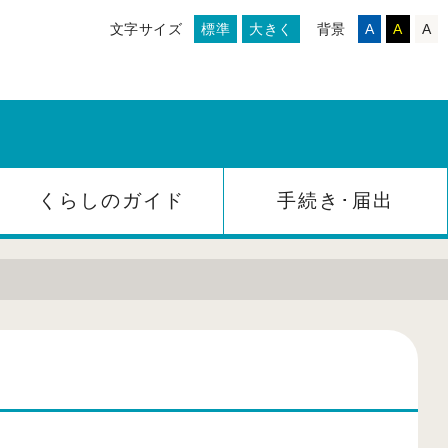
文字サイズ
標準
大きく
背景
A
A
A
くらしのガイド
手続き･届出