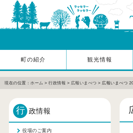
町の紹介
観光情報
現在の位置：
ホーム
>
行政情報
>
広報いまべつ
> 広報いまべつ 2
行
政情報
役場のご案内