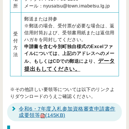
所
メール：nyusatsu@town.imabetsu.lg.jp
郵送または持参
※郵送の場合、受付票が必要な場合は、返
信用封筒および、受領書用紙または返信用
受
ハガキを同封してください。
付
申請書を含む今別町独自様式のExcelファ
方
イルについては、上記のアドレスへのメー
法
データ
ル、もしくはCDでの郵送により、
提出もしてください。
※その他詳しい要領等については以下のリンクよ
りダウンロードのうえご確認ください。
令和6・7年度入札参加資格審査申請書作
成要領等
(145KB)