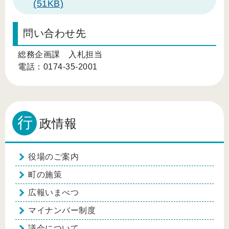
(51KB)
問い合わせ先
総務企画課 入札担当
電話：0174-35-2001
行
政情報
役場のご案内
町の施策
広報いまべつ
マイナンバー制度
議会について