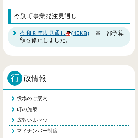
今別町事業発注見通し
令和８年度見通し
(45KB)
※一部予算
額を修正しました。
行
政情報
役場のご案内
町の施策
広報いまべつ
マイナンバー制度