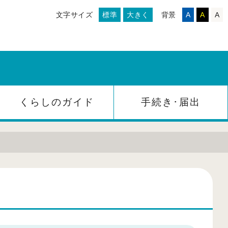
文字サイズ
標準
大きく
背景
A
A
A
くらしのガイド
手続き･届出