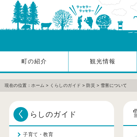
町の紹介
観光情報
現在の位置：
ホーム
>
くらしのガイド
>
防災
> 雪害について
く
らしのガイド
子育て・教育