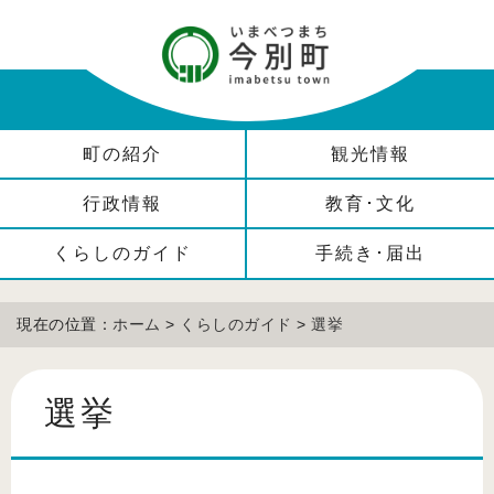
町の紹介
観光情報
行政情報
教育･文化
くらしのガイド
手続き･届出
現在の位置：
ホーム
>
くらしのガイド
>
選挙
選挙