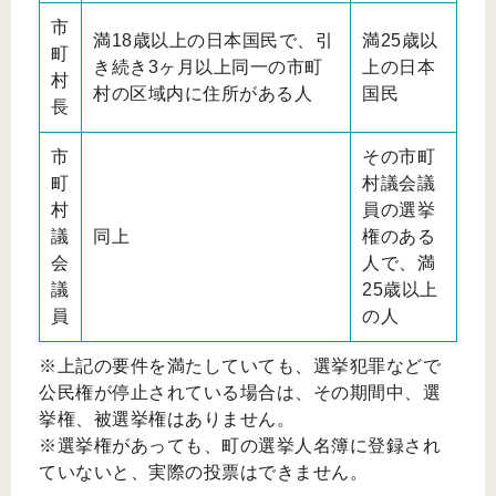
市
満18歳以上の日本国民で、引
満25歳以
町
き続き3ヶ月以上同一の市町
上の日本
村
村の区域内に住所がある人
国民
長
市
その市町
町
村議会議
村
員の選挙
議
同上
権のある
会
人で、満
議
25歳以上
員
の人
※上記の要件を満たしていても、選挙犯罪などで
公民権が停止されている場合は、その期間中、選
挙権、被選挙権はありません。
※選挙権があっても、町の選挙人名簿に登録され
ていないと、実際の投票はできません。