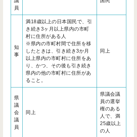
議
国民
員
満18歳以上の日本国民で、引
き続き3ヶ月以上県内の市町
村に住所がある人
※県内の市町村間で住所を移
知
したときは、引き続き3か月
同上
事
以上県内の市町村に住所をあ
り、かつ、その後も引き続き
県内の他の市町村に住所があ
ること。
県議会議
県
員の選挙
議
権のある
会
同上
人で、満
議
25歳以上
員
の人