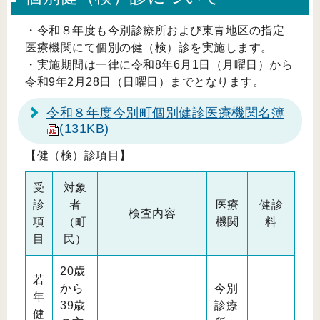
・令和８年度も今別診療所および東青地区の指定
医療機関にて個別の健（検）診を実施します。
・実施期間は一律に令和8年6月1日（月曜日）から
令和9年2月28日（日曜日）までとなります。
令和８年度今別町個別健診医療機関名簿
(131KB)
【健（検）診項目】
受
対象
診
者
医療
健診
検査内容
項
（町
機関
料
目
民）
20歳
若
から
今別
年
39歳
診療
健