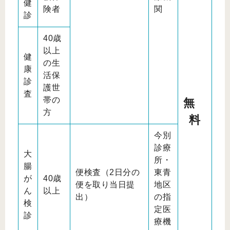
健
険者
関
診
40歳
以上
健
の生
康
活保
診
護世
査
帯の
無
方
料
今別
診療
大
所・
腸
便検査（2日分の
東青
が
40歳
便を取り当日提
地区
ん
以上
出）
の指
検
定医
診
療機