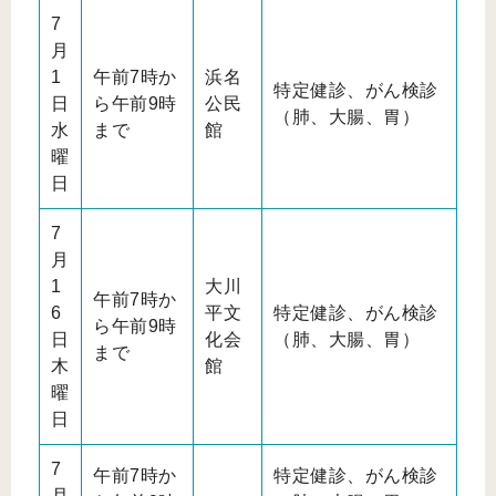
7
月
1
午前7時か
浜名
特定健診、がん検診
日
ら午前9時
公民
（肺、大腸、胃）
水
まで
館
曜
日
7
月
1
大川
午前7時か
6
平文
特定健診、がん検診
ら午前9時
日
化会
（肺、大腸、胃）
まで
木
館
曜
日
7
午前7時か
特定健診、がん検診
月