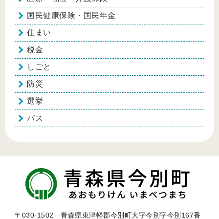
国民健康保険・国民年金
住まい
税金
しごと
防災
選挙
バス
〒030-1502 青森県東津軽郡今別町大字今別字今別167番