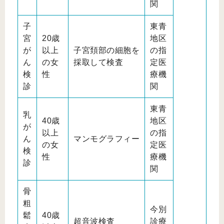
関
子
東青
宮
20歳
地区
が
以上
子宮頚部の細胞を
の指
ん
の女
採取して検査
定医
検
性
療機
診
関
東青
乳
40歳
地区
が
以上
の指
ん
マンモグラフィー
の女
定医
検
性
療機
診
関
骨
粗
今別
鬆
40歳
超音波検査
診療