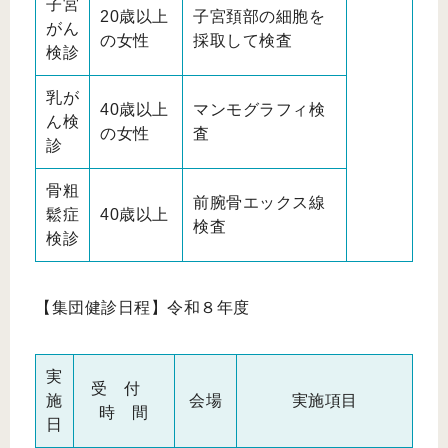
子宮
20歳以上
子宮頚部の細胞を
がん
の女性
採取して検査
検診
乳が
40歳以上
マンモグラフィ検
ん検
の女性
査
診
骨粗
前腕骨エックス線
鬆症
40歳以上
検査
検診
【集団健診日程】令和８年度
実
受 付
施
会場
実施項目
時 間
日