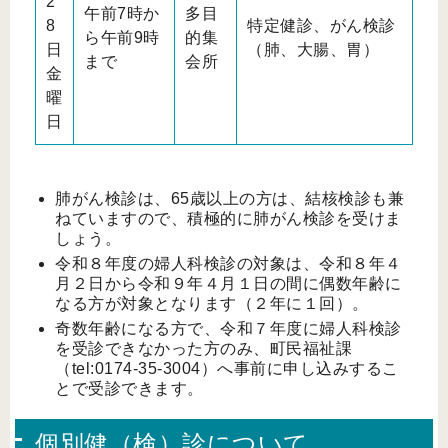
2
午前7時か
多目
8
特定健診、がん検診
ら午前9時
的集
日
（肺、大腸、胃）
まで
会所
金
曜
日
肺がん検診は、65歳以上の方は、結核検診も兼
ねていますので、積極的に肺がん検診を受けま
しょう。
令和８年度の婦人科検診の対象は、令和８年４
月２日から令和９年４月１日の間に偶数年齢に
なる方が対象となります（２年に１回）。
奇数年齢になる方で、令和７年度に婦人科検診
を受診できなかった方のみ、町民福祉課
（tel:0174-35-3004）へ事前に申し込みするこ
とで受診できます。
個別健（検）診について