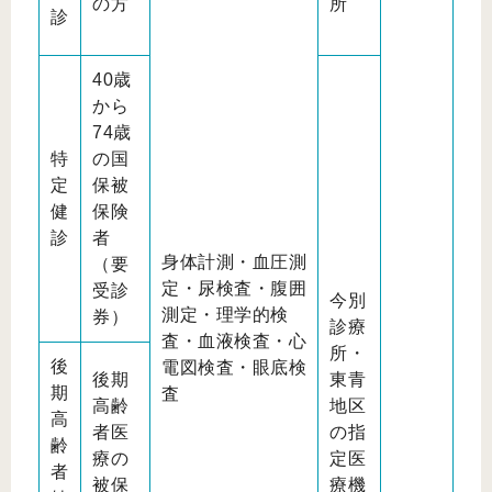
の方
所
診
40歳
から
74歳
特
の国
定
保被
健
保険
診
者
身体計測・血圧測
（要
定・尿検査・腹囲
受診
今別
測定・理学的検
券）
診療
査・血液検査・心
所・
後
電図検査・眼底検
後期
東青
期
査
高齢
地区
高
者医
の指
齢
療の
定医
者
被保
療機