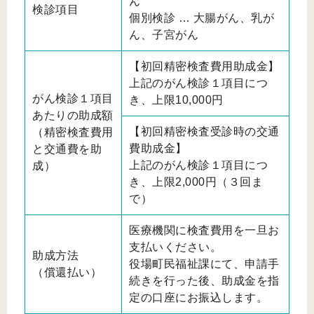
ん
検診項目
個別検診 … 大腸がん、乳が
ん、子宮がん
【初回精密検査費用助成金】
上記のがん検診１項目につ
がん検診１項目
き、上限10,000円
あたりの助成額
【初回精密検査受診時の交通
（精密検査費用
費助成金】
と交通費を助
上記のがん検診１項目につ
成）
き、上限2,000円（３回ま
で）
医療機関に検査費用を一旦お
支払いください。
助成方法
役場町民福祉課にて、申請手
（償還払い）
続きを行った後、助成金を指
定の口座にお振込します。