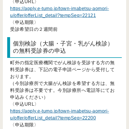
〈申込URL〉
https://apply.e-tumo.jp/town-imabetsu-aomori-
u/offer/offerList_detail?tempSeq=22121
〈申込期限〉
受診希望日の２週間前
個別検診（大腸・子宮・乳がん検診）
の無料受診券の申込
町外の指定医療機関でがん検診を受診する方の無
料受診券は、下記の電子申請ページから受付して
おります。
（今別診療所で大腸がん検診を希望する方は、無
料受診券は不要です。今別診療所へ電話等にてお
申込みください）
〈申込URL〉
https://apply.e-tumo.jp/town-imabetsu-aomori-
u/offer/offerList_detail?tempSeq=22200
〈申込期限〉