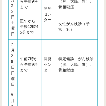
ら午前9時
（肺、大腸、胃）、
2
まで
骨粗鬆症
開発
5
セン
日
ター
正午から
土
女性がん検診（子
午後12時4
曜
宮、乳）
5分まで
日
7
月
2
午前7時か
開発
特定健診、がん検診
6
ら午前9時
セン
（肺、大腸、胃）、
日
まで
ター
骨粗鬆症
日
曜
日
8
月