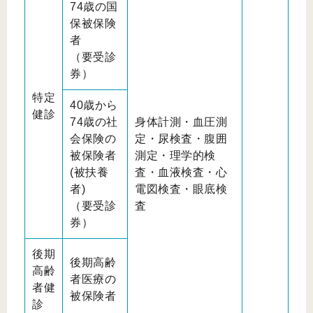
74歳の国
保被保険
者
（要受診
券）
特定
40歳から
健診
74歳の社
身体計測・血圧測
会保険の
定・尿検査・腹囲
被保険者
測定・理学的検
(被扶養
査・血液検査・心
者)
電図検査・眼底検
（要受診
査
券）
後期
後期高齢
高齢
者医療の
者健
被保険者
診