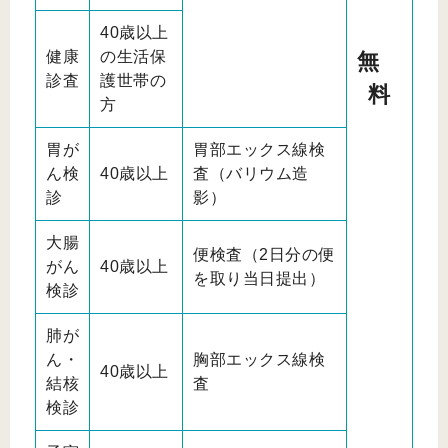
40歳以上
健康
の生活保
無
診査
護世帯の
料
方
胃が
胃部エックス線検
ん検
40歳以上
査（バリウム造
診
影）
大腸
便検査（2日分の便
がん
40歳以上
を取り当日提出）
検診
肺が
ん・
胸部エックス線検
40歳以上
結核
査
検診