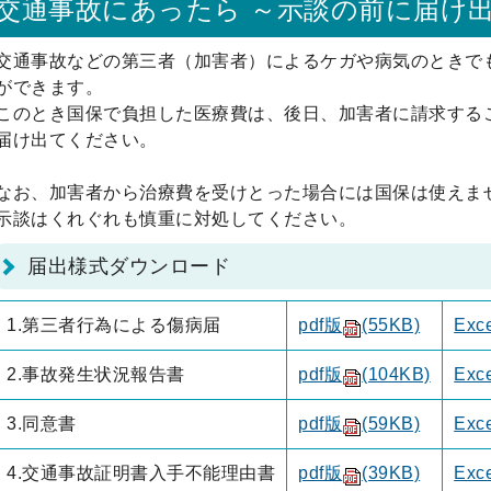
交通事故にあったら ～示談の前に届け
交通事故などの第三者（加害者）によるケガや病気のときで
ができます。
このとき国保で負担した医療費は、後日、加害者に請求する
届け出てください。
なお、加害者から治療費を受けとった場合には国保は使えま
示談はくれぐれも慎重に対処してください。
届出様式ダウンロード
1.第三者行為による傷病届
pdf版
(55KB)
Exc
2.事故発生状況報告書
pdf版
(104KB)
Exc
3.同意書
pdf版
(59KB)
Exc
4.交通事故証明書入手不能理由書
pdf版
(39KB)
Exc