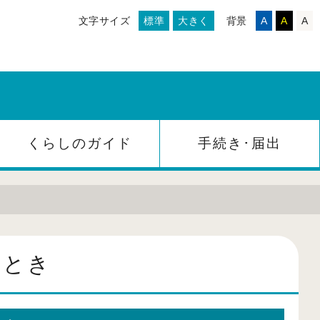
文字サイズ
標準
大きく
背景
A
A
A
くらしのガイド
手続き･届出
たとき