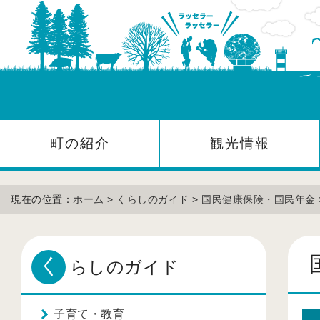
町の紹介
観光情報
現在の位置：
ホーム
>
くらしのガイド
>
国民健康保険・国民年金
く
らしのガイド
子育て・教育