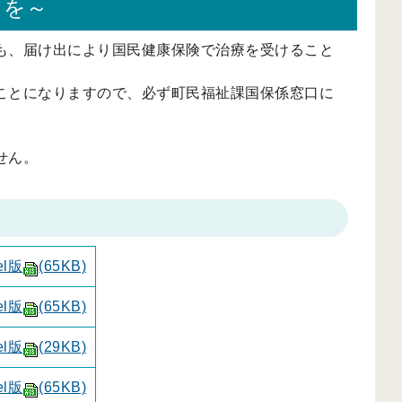
出を～
も、届け出により国民健康保険で治療を受けること
ことになりますので、必ず町民福祉課国保係窓口に
せん。
el版
(65KB)
el版
(65KB)
el版
(29KB)
el版
(65KB)