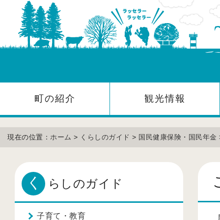
町の紹介
観光情報
現在の位置：
ホーム
>
くらしのガイド
>
国民健康保険・国民年金
く
らしのガイド
子育て・教育