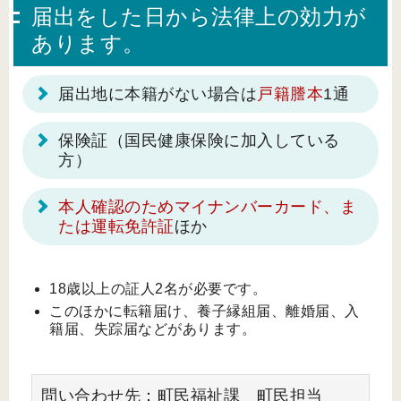
届出をした日から法律上の効力が
あります。
届出地に本籍がない場合は
戸籍謄本
1通
保険証（国民健康保険に加入している
方）
本人確認のためマイナンバーカード、ま
たは運転免許証
ほか
18歳以上の証人2名が必要です。
このほかに転籍届け、養子縁組届、離婚届、入
籍届、失踪届などがあります。
問い合わせ先：町民福祉課 町民担当