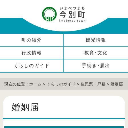
町の紹介
観光情報
行政情報
教育･文化
くらしのガイド
手続き･届出
現在の位置：
ホーム
>
くらしのガイド
>
住民票・戸籍
> 婚姻届
婚姻届