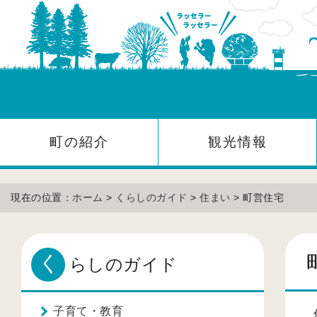
町の紹介
観光情報
現在の位置：
ホーム
>
くらしのガイド
>
住まい
> 町営住宅
く
らしのガイド
子育て・教育