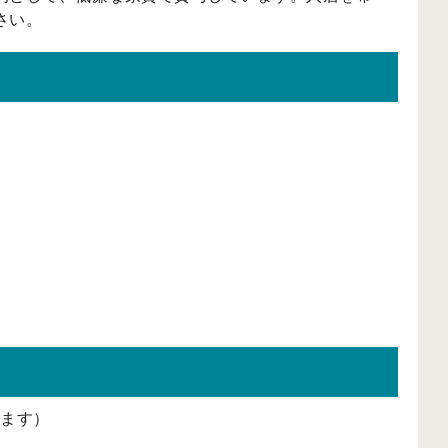
さい。
します）