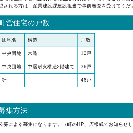
望される方は、産業建設課建設担当で事前審査を受けてくだ
町営住宅の戸数
団地名
構造
戸数
中央団地
木造
10戸
中央団地
中層耐火構造3階建て
36戸
計
46戸
募集方法
公募による募集になります。（町のHP、広報紙でお知らせ