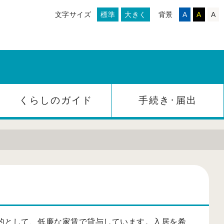
文字サイズ
標準
大きく
背景
A
A
A
くらしのガイド
手続き･届出
的として、低廉な家賃で貸与しています。入居を希