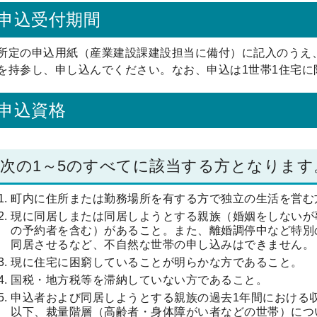
申込受付期間
所定の申込用紙（産業建設課建設担当に備付）に記入のうえ
を持参し、申し込んでください。なお、申込は1世帯1住宅に
申込資格
次の1～5のすべてに該当する方となります
町内に住所または勤務場所を有する方で独立の生活を営む
現に同居しまたは同居しようとする親族（婚姻をしないが
の予約者を含む）があること。また、離婚調停中など特別
同居させるなど、不自然な世帯の申し込みはできません。
現に住宅に困窮していることが明らかな方であること。
国税・地方税等を滞納していない方であること。
申込者および同居しようとする親族の過去1年間における収入
以下、裁量階層（高齢者・身体障がい者などの世帯）について