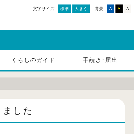
文字サイズ
標準
大きく
背景
A
A
A
くらしのガイド
手続き･届出
しました