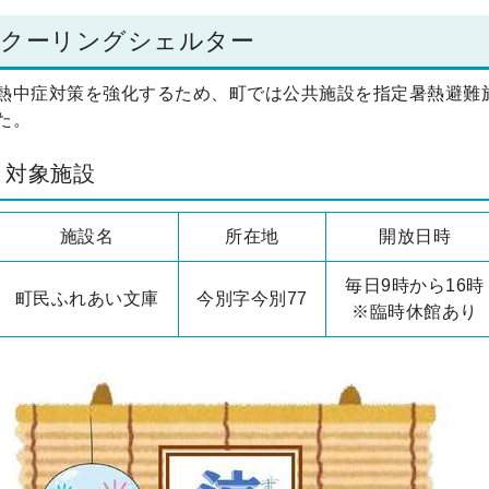
クーリングシェルター
熱中症対策を強化するため、町では公共施設を指定暑熱避難
た。
対象施設
施設名
所在地
開放日時
毎日9時から16時
町民ふれあい文庫
今別字今別77
※臨時休館あり