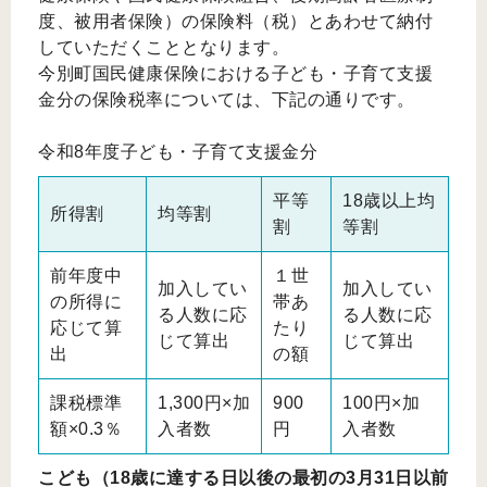
度、被用者保険）の保険料（税）とあわせて納付
していただくこととなります。
今別町国民健康保険における子ども・子育て支援
金分の保険税率については、下記の通りです。
令和8年度子ども・子育て支援金分
平等
18歳以上均
所得割
均等割
割
等割
前年度中
１世
加入してい
加入してい
の所得に
帯あ
る人数に応
る人数に応
応じて算
たり
じて算出
じて算出
出
の額
課税標準
1,300円×加
900
100円×加
額×0.3％
入者数
円
入者数
こども（18歳に達する日以後の最初の3月31日以前