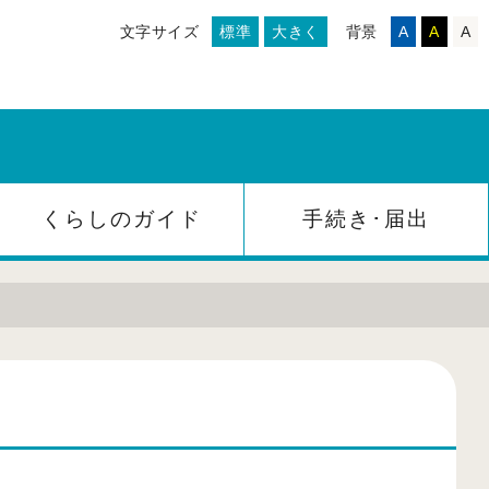
文字サイズ
標準
大きく
背景
A
A
A
くらしのガイド
手続き･届出
。