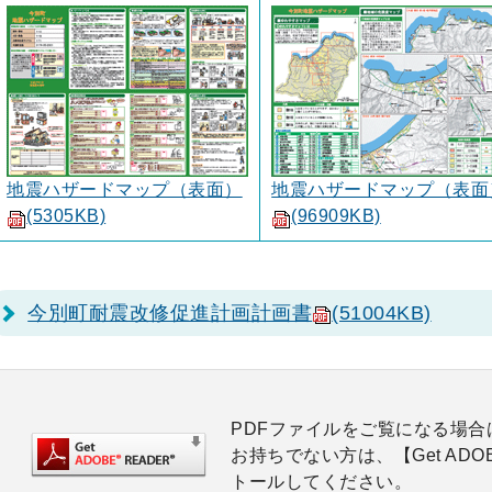
地震ハザードマップ（表面）
地震ハザードマップ（表面
(5305KB)
(96909KB)
今別町耐震改修促進計画計画書
(51004KB)
PDFファイルをご覧になる場合は、
お持ちでない方は、【Get AD
トールしてください。