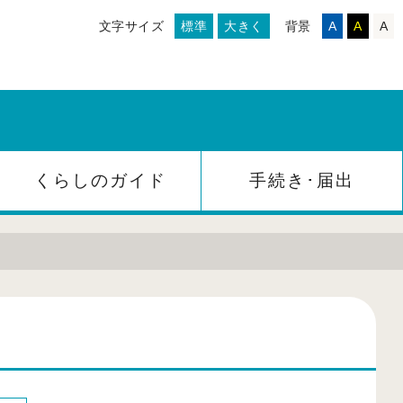
文字サイズ
標準
大きく
背景
A
A
A
くらしのガイド
手続き･届出