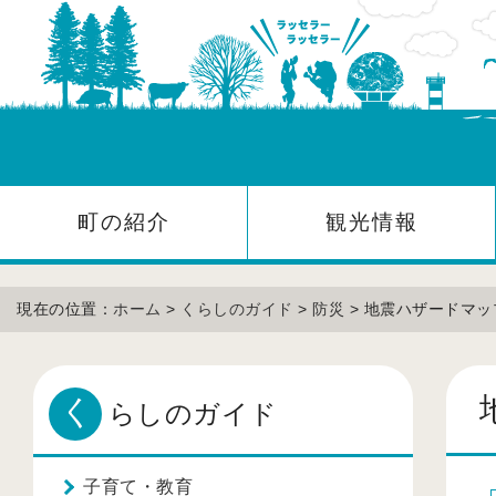
町の紹介
観光情報
現在の位置：
ホーム
>
くらしのガイド
>
防災
> 地震ハザードマッ
く
らしのガイド
子育て・教育