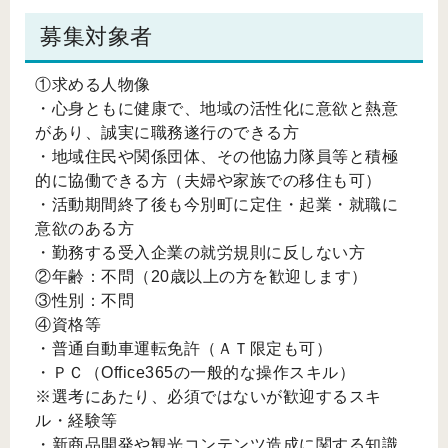
募集対象者
①求める人物像
・心身ともに健康で、地域の活性化に意欲と熱意
があり、誠実に職務遂行のできる方
・地域住民や関係団体、その他協力隊員等と積極
的に協働できる方（夫婦や家族での移住も可）
・活動期間終了後も今別町に定住・起業・就職に
意欲のある方
・勤務する受入企業の就労規則に反しない方
②年齢：不問（20歳以上の方を歓迎します）
③性別：不問
④資格等
・普通自動車運転免許（ＡＴ限定も可）
・ＰＣ（Office365の一般的な操作スキル）
※選考にあたり、必須ではないが歓迎するスキ
ル・経験等
・新商品開発や観光コンテンツ造成に関する知識