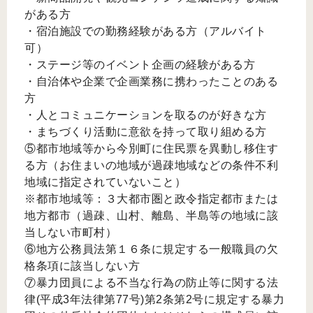
がある方
・宿泊施設での勤務経験がある方（アルバイト
可）
・ステージ等のイベント企画の経験がある方
・自治体や企業で企画業務に携わったことのある
方
・人とコミュニケーションを取るのが好きな方
・まちづくり活動に意欲を持って取り組める方
⑤都市地域等から今別町に住民票を異動し移住す
る方（お住まいの地域が過疎地域などの条件不利
地域に指定されていないこと）
※都市地域等：３大都市圏と政令指定都市または
地方都市（過疎、山村、離島、半島等の地域に該
当しない市町村）
⑥地方公務員法第１６条に規定する一般職員の欠
格条項に該当しない方
⑦暴力団員による不当な行為の防止等に関する法
律(平成3年法律第77号)第2条第2号に規定する暴力