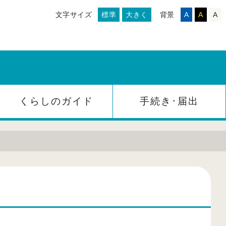
文字サイズ
標準
大きく
背景
A
A
A
くらしのガイド
手続き･届出