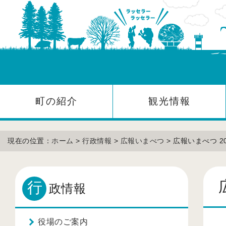
町の紹介
観光情報
現在の位置：
ホーム
>
行政情報
>
広報いまべつ
> 広報いまべつ 2
行
政情報
役場のご案内