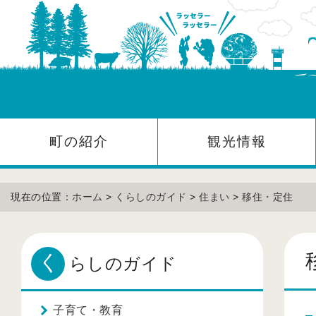
町の紹介
観光情報
現在の位置：
ホーム
>
くらしのガイド
>
住まい
>
移住・定住
く
らしのガイド
子育て・教育