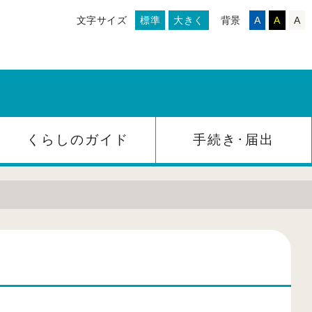
文字サイズ
標準
大きく
背景
A
A
A
くらしのガイド
手続き･届出